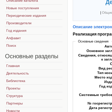
Описание каталога
Де
Новые поступления
|
Общие
Периодические издания
Производители
Описание электрон
Год издания
Реализация прогр
Алфавит
Основные сведения
Поиск
Авт
Основное заг
Основные
разделы
Сведения, относя
к заг
Главная
Вид ре
Тип нос
Деятельность
Место из
Библиотека
Изд
Год из
Проекты
Системные требо
Структура
Партнеры
№ госрегист
Дата регист
Новости