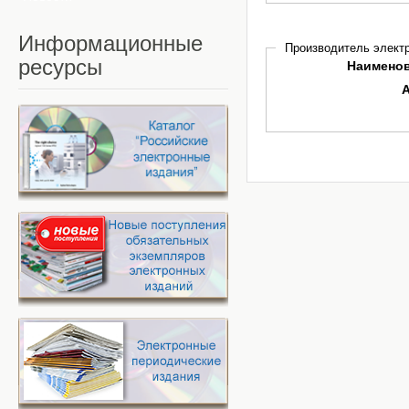
Информационные
Производитель электр
ресурсы
Наимено