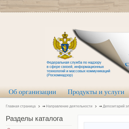
Об организации
Продукты и услуги
Главная страница
⇒
Направление деятельности
⇒
Депозитарий э
Разделы
каталога