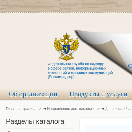
Об организации
Продукты и услуги
Главная страница
⇒
Направление деятельности
⇒
Депозитарий э
Разделы
каталога