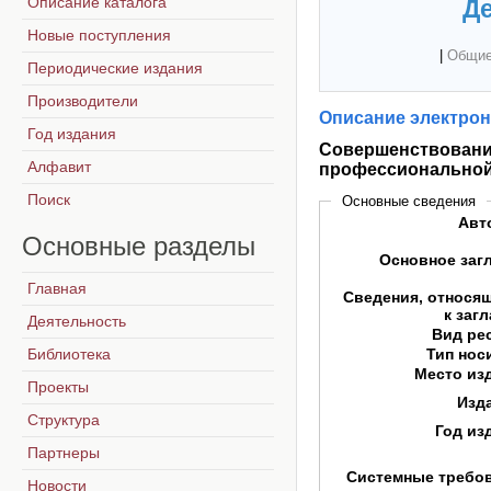
Описание каталога
Де
Новые поступления
|
Общие
Периодические издания
Производители
Описание электрон
Год издания
Совершенствовани
Алфавит
профессиональной 
Поиск
Основные сведения
Авт
Основные
разделы
Основное заг
Главная
Сведения, относя
к заг
Деятельность
Вид ре
Библиотека
Тип нос
Место из
Проекты
Изд
Структура
Год из
Партнеры
Системные требо
Новости