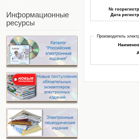
№ госрегист
Информационные
Дата регист
ресурсы
Производитель электр
Наимено