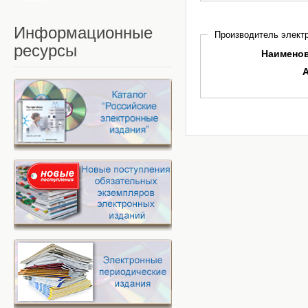
Информационные
Производитель электр
ресурсы
Наимено