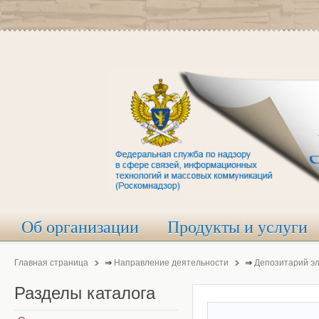
Об организации
Продукты и услуги
Главная страница
⇒
Направление деятельности
⇒
Депозитарий э
Разделы
каталога