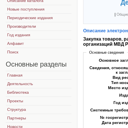
Описание каталога
Де
Новые поступления
|
Общие
Периодические издания
Производители
Описание электрон
Год издания
Закупка товаров, 
Алфавит
организаций МВД 
Поиск
Основные сведения
Основное заг
Основные
разделы
Сведения, относя
к заг
Главная
Вид ре
Тип нос
Деятельность
Место из
Библиотека
Изд
Проекты
Год из
Структура
Системные требо
№ госрегист
Партнеры
Дата регист
Новости