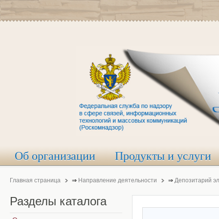
Об организации
Продукты и услуги
Главная страница
⇒
Направление деятельности
⇒
Депозитарий э
Разделы
каталога