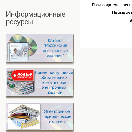
Производитель электр
Информационные
Наимено
ресурсы