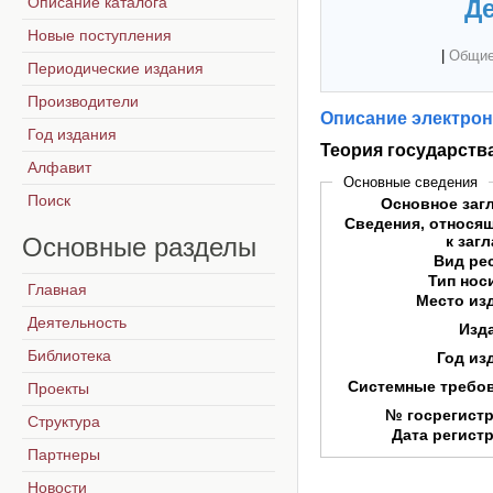
Описание каталога
Де
Новые поступления
|
Общие
Периодические издания
Производители
Описание электрон
Год издания
Теория государств
Алфавит
Основные сведения
Поиск
Основное заг
Сведения, относя
Основные
разделы
к заг
Вид ре
Тип нос
Главная
Место из
Деятельность
Изд
Библиотека
Год из
Системные требо
Проекты
№ госрегист
Структура
Дата регист
Партнеры
Новости