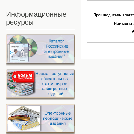
Информационные
Производитель электр
ресурсы
Наимено