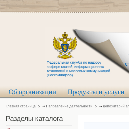
Об организации
Продукты и услуги
Главная страница
⇒
Направление деятельности
⇒
Депозитарий э
Разделы
каталога