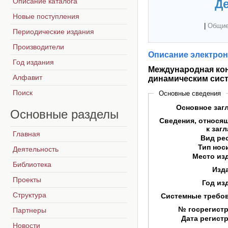
Описание каталога
Де
Новые поступления
|
Общие
Периодические издания
Производители
Описание электрон
Год издания
Международная ко
Алфавит
динамическим систе
Поиск
Основные сведения
Основное заг
Основные
разделы
Сведения, относя
к заг
Главная
Вид ре
Тип нос
Деятельность
Место из
Библиотека
Изд
Проекты
Год из
Структура
Системные требо
№ госрегист
Партнеры
Дата регист
Новости