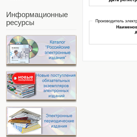
Информационные
ресурсы
Производитель электр
Наимено