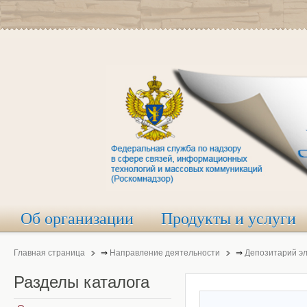
Об организации
Продукты и услуги
Главная страница
⇒
Направление деятельности
⇒
Депозитарий э
Разделы
каталога