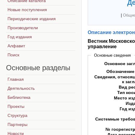
Описание каталога
Де
Новые поступления
|
Общие
Периодические издания
Производители
Описание электрон
Год издания
Вестник Московског
Алфавит
управление
Поиск
Основные сведения
Основное заг
Основные
разделы
Обозначение
Сведения, относя
Главная
к заг
Вид ре
Деятельность
Тип нос
Библиотека
Место из
Изд
Проекты
Год из
Структура
Системные требо
Партнеры
№ госрегист
Новости
Дата регист