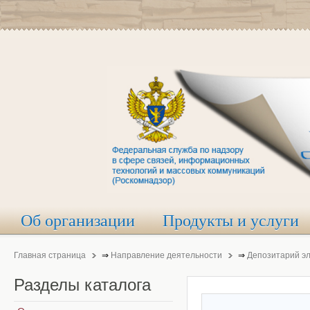
Об организации
Продукты и услуги
Главная страница
⇒
Направление деятельности
⇒
Депозитарий э
Разделы
каталога