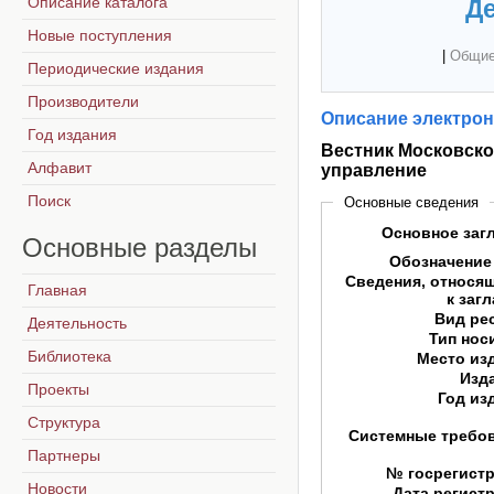
Описание каталога
Де
Новые поступления
|
Общие
Периодические издания
Производители
Описание электрон
Год издания
Вестник Московског
Алфавит
управление
Поиск
Основные сведения
Основное заг
Основные
разделы
Обозначение
Сведения, относя
Главная
к заг
Вид ре
Деятельность
Тип нос
Библиотека
Место из
Изд
Проекты
Год из
Структура
Системные требо
Партнеры
№ госрегист
Новости
Дата регист