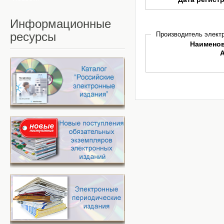
Информационные
ресурсы
Производитель электр
Наимено