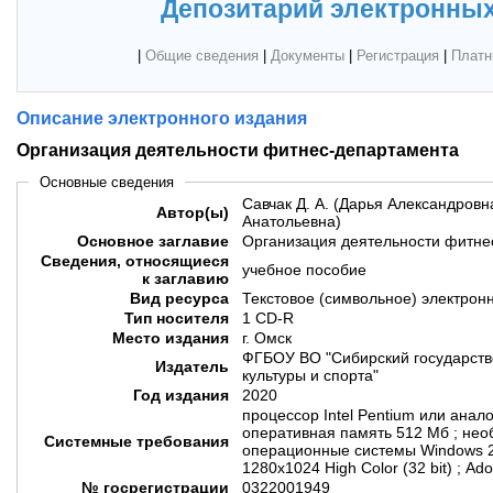
Депозитарий электронных
|
Общие сведения
|
Документы
|
Регистрация
|
Платн
Описание электронного издания
Организация деятельности фитнес-департамента
Основные сведения
Савчак Д. А. (Дарья Александровна
Автор(ы)
Анатольевна)
Основное заглавие
Организация деятельности фитне
Сведения, относящиеся
учебное пособие
к заглавию
Вид ресурса
Текстовое (символьное) электрон
Тип носителя
1 CD-R
Место издания
г. Омск
ФГБОУ ВО "Сибирский государств
Издатель
культуры и спорта"
Год издания
2020
процессор Intel Pentium или анал
оперативная память 512 Мб ; нео
Системные требования
операционные системы Windows 2
1280x1024 High Color (32 bit) ; A
№ госрегистрации
0322001949