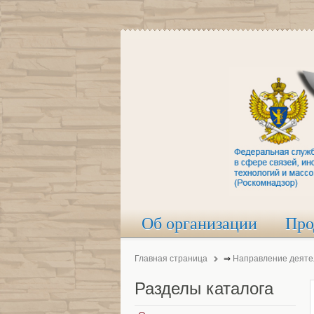
Об организации
Про
Главная страница
⇒
Направление деяте
Разделы
каталога