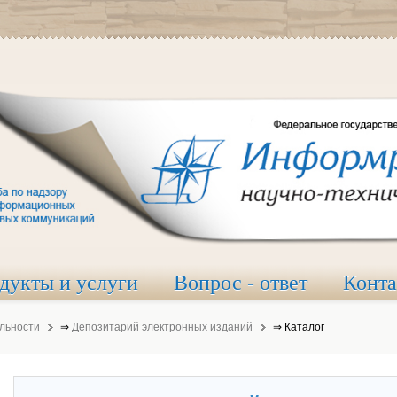
дукты и услуги
Вопрос - ответ
Конт
льности
⇒
Депозитарий электронных изданий
⇒
Каталог