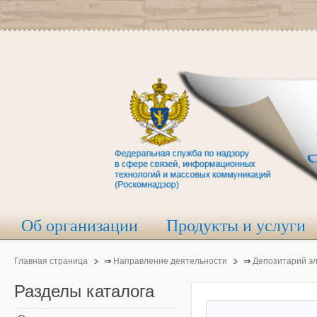
Об организации
Продукты и услуги
Главная страница
⇒
Направление деятельности
⇒
Депозитарий э
Разделы
каталога