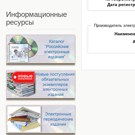
Дата регист
Информационные
ресурсы
Производитель электр
Наимено