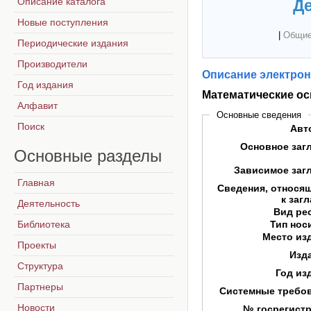
Описание каталога
Де
Новые поступления
|
Общие
Периодические издания
Производители
Описание электрон
Год издания
Математические о
Алфавит
Основные сведения
Поиск
Авт
Основное заг
Основные
разделы
Зависимое заг
Главная
Сведения, относя
к заг
Деятельность
Вид ре
Библиотека
Тип нос
Место из
Проекты
Изд
Структура
Год из
Партнеры
Системные требо
Новости
№ госрегист