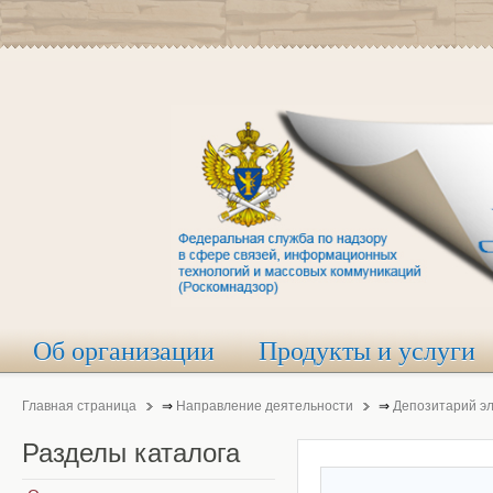
Об организации
Продукты и услуги
Главная страница
⇒
Направление деятельности
⇒
Депозитарий э
Разделы
каталога