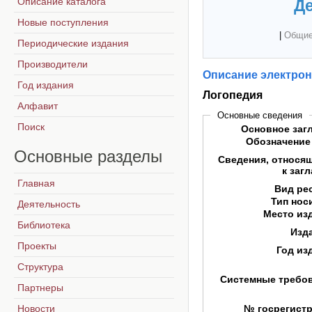
Описание каталога
Де
Новые поступления
|
Общие
Периодические издания
Производители
Описание электрон
Год издания
Логопедия
Алфавит
Основные сведения
Поиск
Основное заг
Обозначение
Основные
разделы
Сведения, относя
к заг
Главная
Вид ре
Тип нос
Деятельность
Место из
Библиотека
Изд
Проекты
Год из
Структура
Системные требо
Партнеры
Новости
№ госрегист