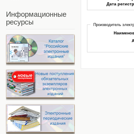
Дата регист
Информационные
ресурсы
Производитель электр
Наимено