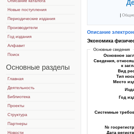
Описание каталога
Де
Новые поступления
|
Общие
Периодические издания
Производители
Описание электрон
Год издания
Экономика физичес
Алфавит
Основные сведения
Поиск
Основное заг
Сведения, относя
Основные
разделы
к заг
Вид ре
Тип нос
Главная
Место из
Деятельность
Изд
Библиотека
Год из
Проекты
Системные требо
Структура
Партнеры
№ госрегист
Новости
Дата регист