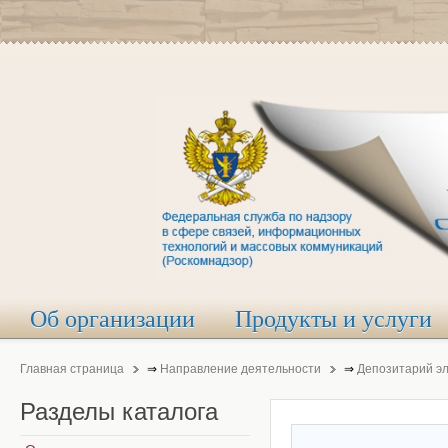
Об организации
Продукты и услуги
Главная страница
⇒
Направление деятельности
⇒
Депозитарий э
Разделы
каталога