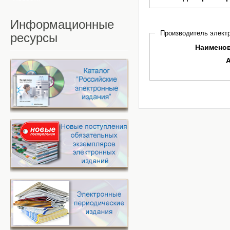
Информационные
Производитель электр
ресурсы
Наимено