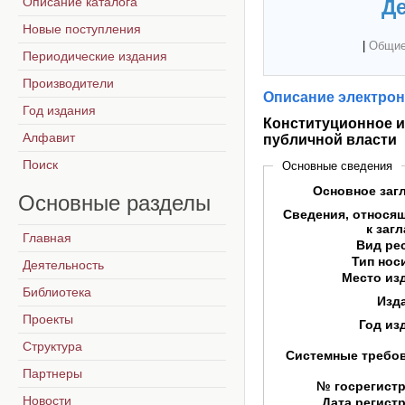
Описание каталога
Де
Новые поступления
|
Общие
Периодические издания
Производители
Описание электрон
Год издания
Конституционное 
Алфавит
публичной власти
Поиск
Основные сведения
Основное заг
Основные
разделы
Сведения, относя
к заг
Главная
Вид ре
Тип нос
Деятельность
Место из
Библиотека
Изд
Проекты
Год из
Структура
Системные требо
Партнеры
№ госрегист
Новости
Дата регист