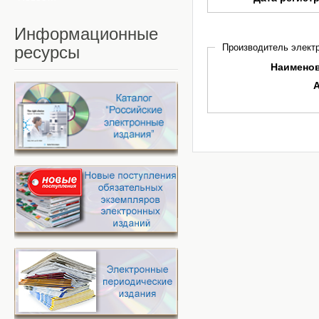
Информационные
Производитель электр
ресурсы
Наимено