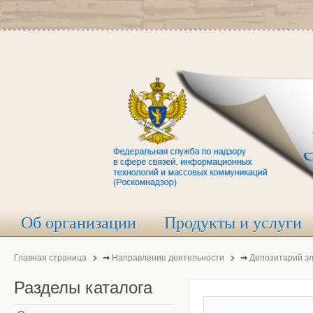
Об организации
Продукты и услуги
Главная страница
⇒
Направление деятельности
⇒
Депозитарий э
Разделы
каталога