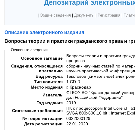
Депозитарий электронных
|
Общие сведения
|
Документы
|
Регистрация
|
Платн
Описание электронного издания
Вопросы теории и практики гражданского права и г
Основные сведения
Вопросы теории и практики гражд
Основное заглавие
процесса
Сведения, относящиеся
сборник научных статей по матер
к заглавию
научно-практической конференции 
Вид ресурса
Текстовое (символьное) электрон
Тип носителя
1 CD-R
Место издания
г. Краснодар
ФГКОУ ВО "Краснодарский универ
Издатель
дел Российской Федерации"
Год издания
2019
ПК с процессором Intel Core i3 ; 5
Системные требования
SVGA 800x600,16 bit ; Internet Exp
№ госрегистрации
0322000129
Дата регистрации
22.01.2020