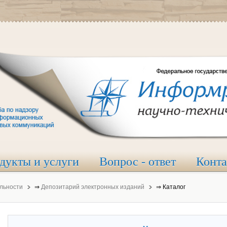
дукты и услуги
Вопрос - ответ
Конт
льности
⇒
Депозитарий электронных изданий
⇒
Каталог