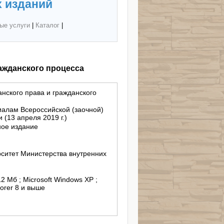
 изданий
ые услуги
|
Каталог
|
ражданского процесса
анского права и гражданского
иалам Всероссийской (заочной)
(13 апреля 2019 г.)
ное издание
ситет Министерства внутренних
12 Mб ; Microsoft Windows XP ;
lorer 8 и выше