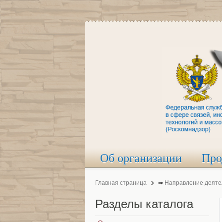
Об организации
Про
Главная страница
⇒
Направление деяте
Разделы
каталога