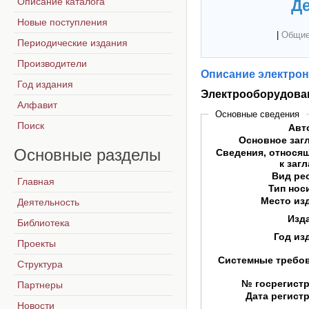
Описание каталога
Де
Новые поступления
|
Общие
Периодические издания
Производители
Описание электрон
Год издания
Электрооборудова
Алфавит
Основные сведения
Поиск
Авт
Основное заг
Основные
разделы
Сведения, относя
к заг
Вид ре
Главная
Тип нос
Место из
Деятельность
Изд
Библиотека
Год из
Проекты
Системные требо
Структура
№ госрегист
Партнеры
Дата регист
Новости