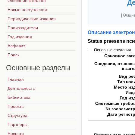
Описание каталога
Де
Новые поступления
|
Общие
Периодические издания
Производители
Описание электрон
Год издания
Status praesens п
Алфавит
Основные сведения
Поиск
Основное заг
Сведения, относя
Основные
разделы
к заг
Вид ре
Главная
Тип нос
Место из
Деятельность
Изд
Библиотека
Год из
Системные требо
Проекты
№ госрегист
Дата регист
Структура
Партнеры
Новости