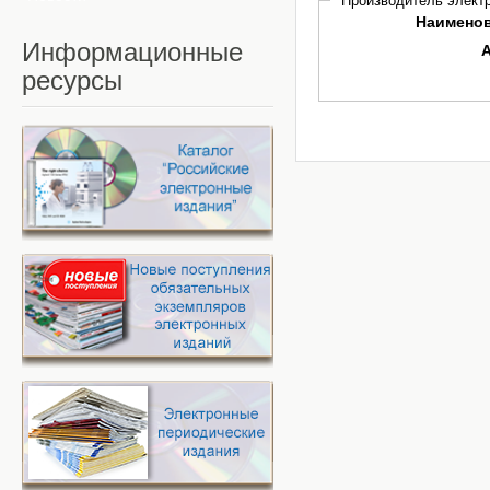
Производитель электр
Наимено
Информационные
ресурсы