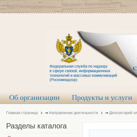
Об организации
Продукты и услуги
Главная страница
⇒
Направление деятельности
⇒
Депозитарий э
Разделы
каталога