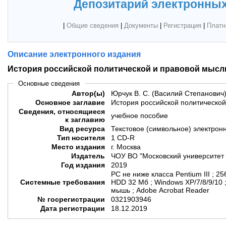
Депозитарий электронных
|
Общие сведения
|
Документы
|
Регистрация
|
Платн
Описание электронного издания
История российской политической и правовой мысли 
Основные сведения
Автор(ы)
Юрчук В. С. (Василий Степанович
Основное заглавие
История российской политической 
Сведения, относящиеся
учебное пособие
к заглавию
Вид ресурса
Текстовое (символьное) электрон
Тип носителя
1 CD-R
Место издания
г. Москва
Издатель
ЧОУ ВО "Московский университет 
Год издания
2019
PC не ниже класса Pentium III ; 
Системные требования
HDD 32 Мб ; Windows XP/7/8/9/10
мышь ; Adobe Acrobat Reader
№ госрегистрации
0321903946
Дата регистрации
18.12.2019