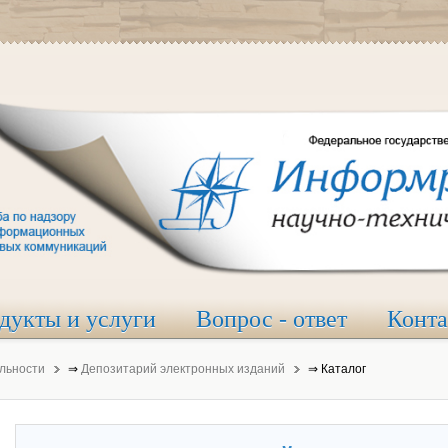
дукты и услуги
Вопрос - ответ
Конт
льности
⇒
Депозитарий электронных изданий
⇒
Каталог