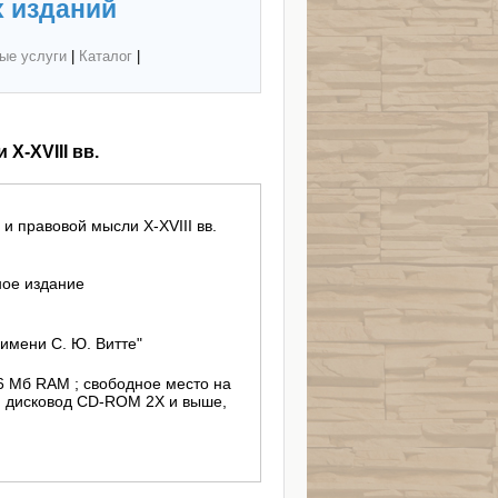
 изданий
ые услуги
|
Каталог
|
X-XVIII вв.
)
и правовой мысли X-XVIII вв.
ное издание
имени С. Ю. Витте"
256 Мб RAM ; свободное место на
 ; дисковод CD-ROM 2X и выше,