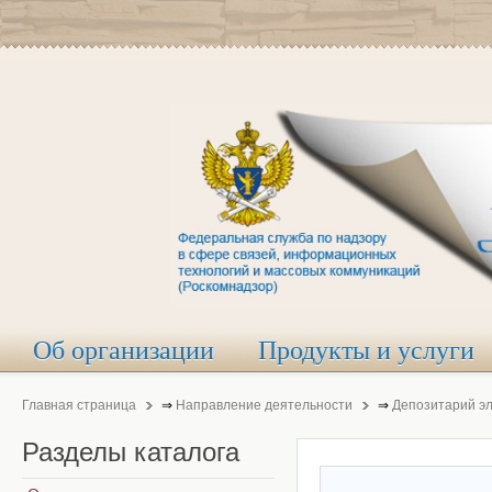
Об организации
Продукты и услуги
Главная страница
⇒
Направление деятельности
⇒
Депозитарий э
Разделы
каталога