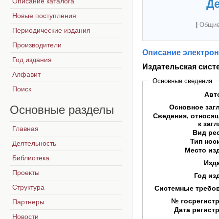
Описание каталога
Де
Новые поступления
|
Общие
Периодические издания
Производители
Описание электрон
Год издания
Издательская сист
Алфавит
Основные сведения
Поиск
Авт
Основные
разделы
Основное заг
Сведения, относя
к заг
Главная
Вид ре
Тип нос
Деятельность
Место из
Библиотека
Изд
Проекты
Год из
Структура
Системные требо
№ госрегист
Партнеры
Дата регист
Новости