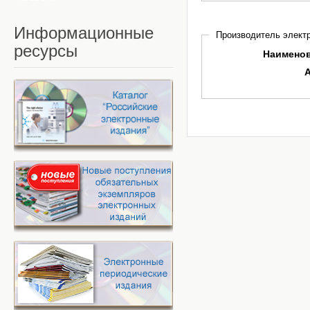
Информационные
Производитель электр
ресурсы
Наимено