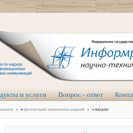
дукты и услуги
Вопрос - ответ
Конт
льности
⇒
Депозитарий электронных изданий
⇒
Каталог