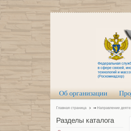
Об организации
Про
Главная страница
⇒
Направление деяте
Разделы
каталога