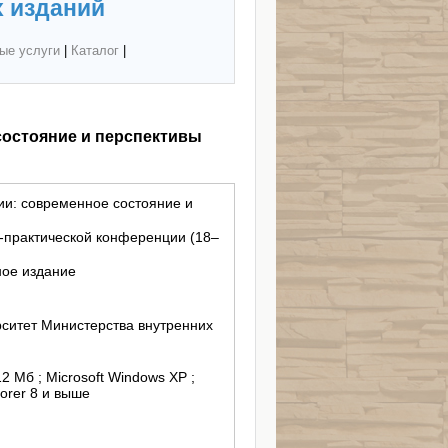
 изданий
ые услуги
|
Каталог
|
состояние и перспективы
ии: современное состояние и
-практической конференции (18–
ное издание
ситет Министерства внутренних
12 Mб ; Microsoft Windows XP ;
lorer 8 и выше