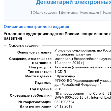
Депозитарий электронных
|
Общие сведения
|
Документы
|
Регистрация
|
Платн
Описание электронного издания
Уголовное судопроизводство России: современное 
развития
Основные сведения
Уголовное судопроизводство Росс
Основное заглавие
перспективы развития
Сведения, относящиеся
материалы Всероссийской научно
к заглавию
19 апреля 2019 г.)
Вид ресурса
Текстовое (символьное) электрон
Тип носителя
1 CD-R
Место издания
г. Краснодар
ФГКОУ ВО "Краснодарский универ
Издатель
дел Российской Федерации"
Год издания
2019
ПК с процессором Intel Core i3 ; 5
Системные требования
SVGA 800x600,16 bit ; Internet Exp
№ госрегистрации
0321903724
Дата регистрации
04.12.2019