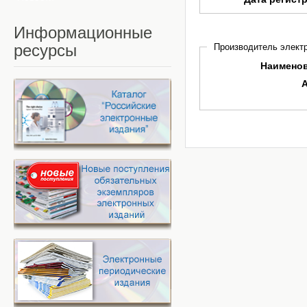
Информационные
ресурсы
Производитель электр
Наимено