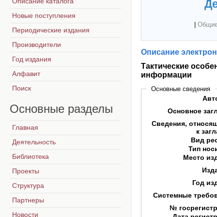
Описание каталога
Де
Новые поступления
|
Общие
Периодические издания
Производители
Описание электрон
Год издания
Тактические особе
Алфавит
информации
Поиск
Основные сведения
Авт
Основные
разделы
Основное заг
Сведения, относя
Главная
к заг
Вид ре
Деятельность
Тип нос
Библиотека
Место из
Изд
Проекты
Год из
Структура
Системные требо
Партнеры
№ госрегист
Новости
Дата регист