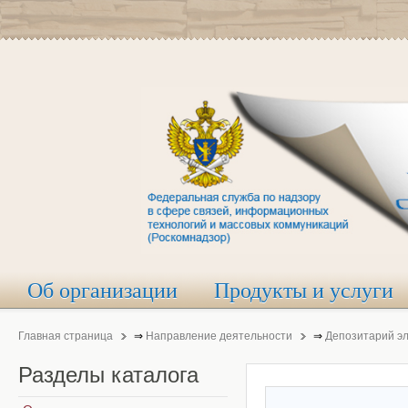
Об организации
Продукты и услуги
Главная страница
⇒
Направление деятельности
⇒
Депозитарий э
Разделы
каталога