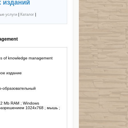
 изданий
ые услуги
|
Каталог
|
nagement
ons of knowledge management
ное издание
о-образовательный
512 Мb RAM ; Windows
 разрешением 1024х768 ; мышь ;