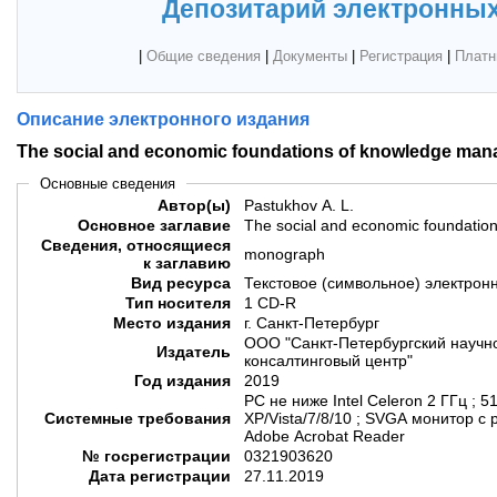
Депозитарий электронных
|
Общие сведения
|
Документы
|
Регистрация
|
Платн
Описание электронного издания
The social and economic foundations of knowledge ma
Основные сведения
Автор(ы)
Pastukhov A. L.
Основное заглавие
The social and economic foundati
Сведения, относящиеся
monograph
к заглавию
Вид ресурса
Текстовое (символьное) электрон
Тип носителя
1 CD-R
Место издания
г. Санкт-Петербург
ООО "Санкт-Петербургский научн
Издатель
консалтинговый центр"
Год издания
2019
PC не ниже Intel Celeron 2 ГГц ; 
Системные требования
XP/Vista/7/8/10 ; SVGA монитор с
Adobe Acrobat Reader
№ госрегистрации
0321903620
Дата регистрации
27.11.2019