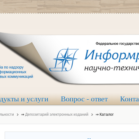
дукты и услуги
Вопрос - ответ
Конт
льности
⇒
Депозитарий электронных изданий
⇒
Каталог