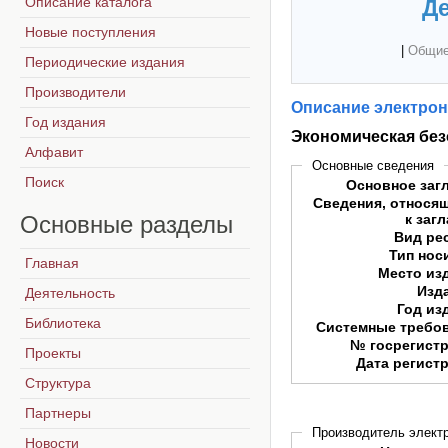
Описание каталога
Де
Новые поступления
|
Общие
Периодические издания
Производители
Описание электрон
Год издания
Экономическая без
Алфавит
Основные сведения
Поиск
Основное заг
Сведения, относя
Основные
разделы
к заг
Вид ре
Тип нос
Главная
Место из
Изд
Деятельность
Год из
Библиотека
Системные требо
№ госрегист
Проекты
Дата регист
Структура
Партнеры
Производитель электр
Новости