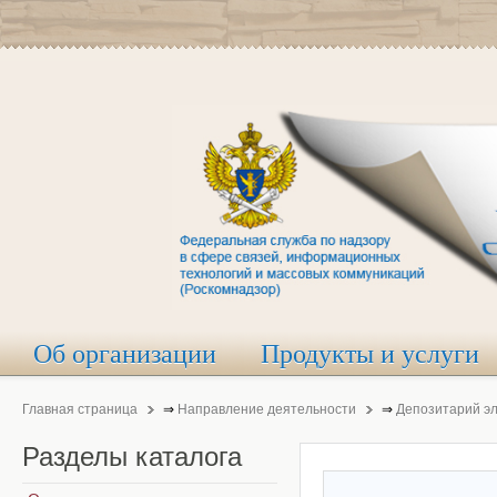
Об организации
Продукты и услуги
Главная страница
⇒
Направление деятельности
⇒
Депозитарий э
Разделы
каталога