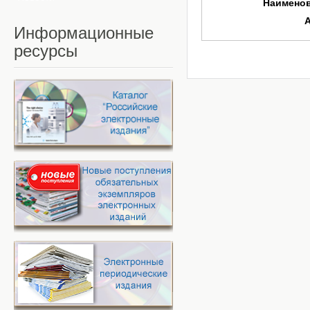
Наимено
Информационные
ресурсы