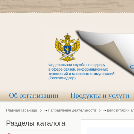
Об организации
Продукты и услуги
Главная страница
⇒
Направление деятельности
⇒
Депозитарий э
Разделы
каталога