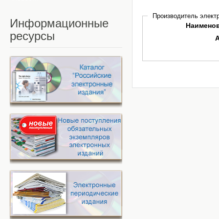
Производитель электр
Информационные
Наимено
ресурсы