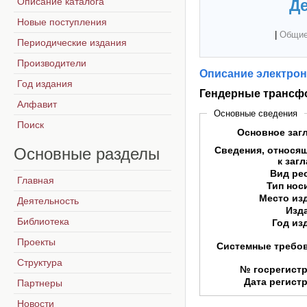
Описание каталога
Де
Новые поступления
|
Общие
Периодические издания
Производители
Описание электрон
Год издания
Гендерные трансф
Алфавит
Основные сведения
Поиск
Основное заг
Основные
разделы
Сведения, относя
к заг
Вид ре
Главная
Тип нос
Место из
Деятельность
Изд
Библиотека
Год из
Проекты
Системные требо
Структура
№ госрегист
Дата регист
Партнеры
Новости