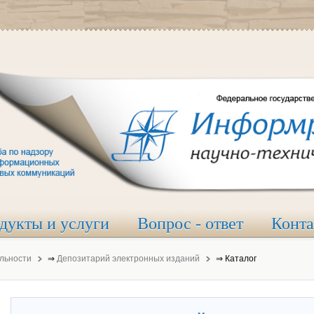
дукты и услуги
Вопрос - ответ
Конт
льности
⇒
Депозитарий электронных изданий
⇒
Каталог