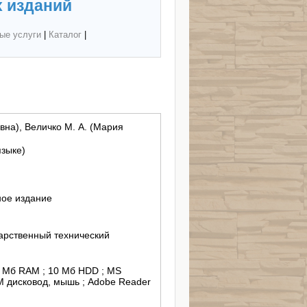
 изданий
ые услуги
|
Каталог
|
вна), Величко М. А. (Мария
языке)
ное издание
арственный технический
2 Мб RAM ; 10 Мб HDD ; MS
 дисковод, мышь ; Adobe Reader