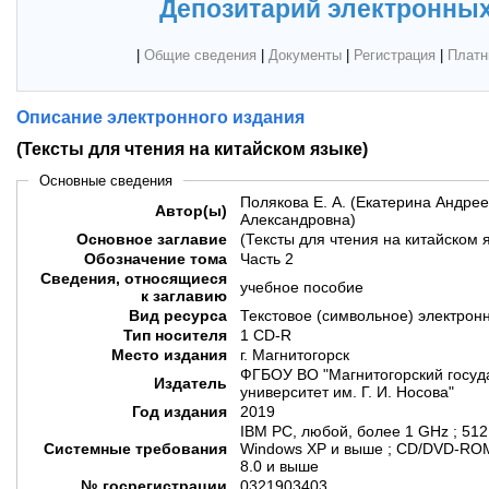
Депозитарий электронных
|
Общие сведения
|
Документы
|
Регистрация
|
Платн
Описание электронного издания
(Тексты для чтения на китайском языке)
Основные сведения
Полякова Е. А. (Екатерина Андрее
Автор(ы)
Александровна)
Основное заглавие
(Тексты для чтения на китайском 
Обозначение тома
Часть 2
Сведения, относящиеся
учебное пособие
к заглавию
Вид ресурса
Текстовое (символьное) электрон
Тип носителя
1 CD-R
Место издания
г. Магнитогорск
ФГБОУ ВО "Магнитогорский госуд
Издатель
университет им. Г. И. Носова"
Год издания
2019
IBM PC, любой, более 1 GHz ; 51
Системные требования
Windows XP и выше ; CD/DVD-ROM
8.0 и выше
№ госрегистрации
0321903403