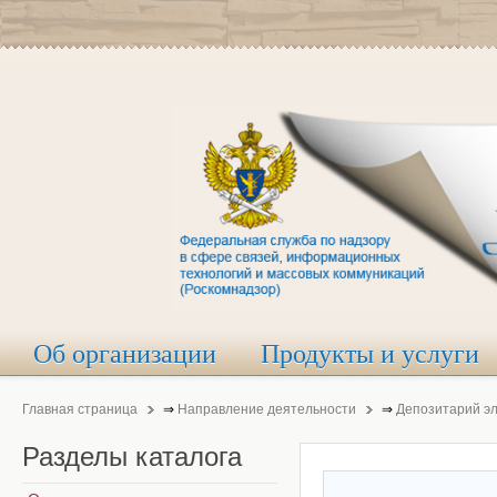
Об организации
Продукты и услуги
Главная страница
⇒
Направление деятельности
⇒
Депозитарий э
Разделы
каталога