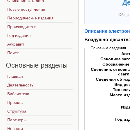
Описание каталога
Де
Новые поступления
|
Общие
Периодические издания
Производители
Описание электрон
Год издания
Воздушно-десантна
Алфавит
Основные сведения
Поиск
Авт
Основное заг
Основные
разделы
Обозначение
Сведения, относя
к заг
Главная
Сведения об из
Вид ре
Деятельность
Тип нос
Библиотека
Место из
Проекты
Изд
Структура
Год из
Партнеры
Новости