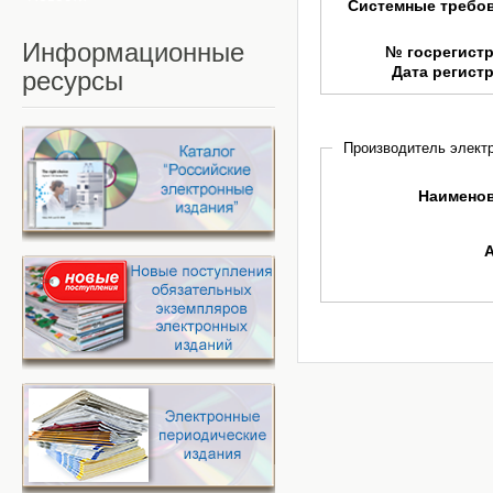
Системные требо
Информационные
№ госрегист
Дата регист
ресурсы
Производитель электр
Наимено