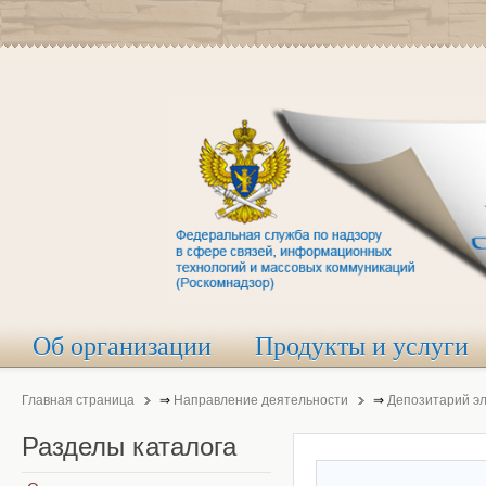
Об организации
Продукты и услуги
Главная страница
⇒
Направление деятельности
⇒
Депозитарий э
Разделы
каталога