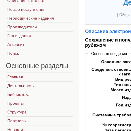
Описание каталога
Де
Новые поступления
|
Общие
Периодические издания
Производители
Описание электрон
Год издания
Сохранение и попул
Алфавит
рубежом
Поиск
Основные сведения
Основное заг
Основные
разделы
Сведения, относя
к заг
Главная
Вид ре
Тип нос
Деятельность
Место из
Библиотека
Изд
Проекты
Год из
Структура
Системные требо
Партнеры
№ госрегист
Новости
Дата регист