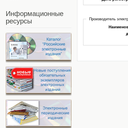
Информационные
Производитель электр
ресурсы
Наимено