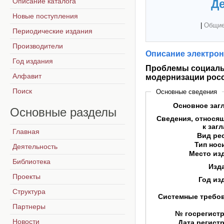
Описание каталога
Де
Новые поступления
|
Общие
Периодические издания
Производители
Описание электрон
Год издания
Проблемы социаль
Алфавит
модернизации рос
Поиск
Основные сведения
Основное заг
Основные
разделы
Сведения, относя
к заг
Главная
Вид ре
Тип нос
Деятельность
Место из
Библиотека
Изд
Проекты
Год из
Структура
Системные требо
Партнеры
№ госрегист
Новости
Дата регист