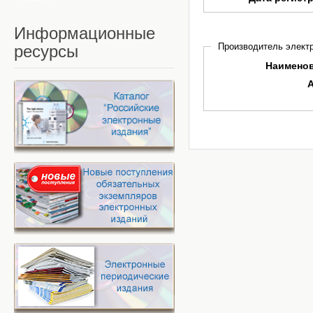
Информационные
Производитель электр
ресурсы
Наимено