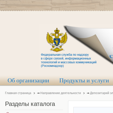
Об организации
Продукты и услуги
Главная страница
⇒
Направление деятельности
⇒
Депозитарий э
Разделы
каталога