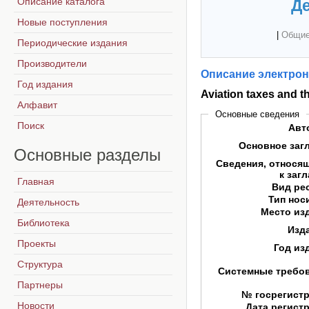
Описание каталога
Де
Новые поступления
|
Общие
Периодические издания
Производители
Описание электрон
Год издания
Aviation taxes and t
Алфавит
Основные сведения
Поиск
Авт
Основное заг
Основные
разделы
Сведения, относя
к заг
Главная
Вид ре
Тип нос
Деятельность
Место из
Библиотека
Изд
Проекты
Год из
Структура
Системные требо
Партнеры
№ госрегист
Новости
Дата регист