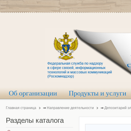
Об организации
Продукты и услуги
Главная страница
⇒
Направление деятельности
⇒
Депозитарий э
Разделы
каталога