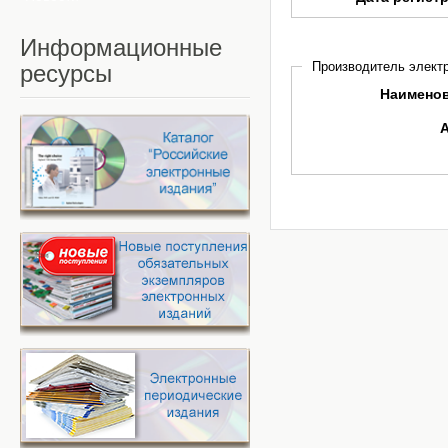
Информационные
Производитель электр
ресурсы
Наимено