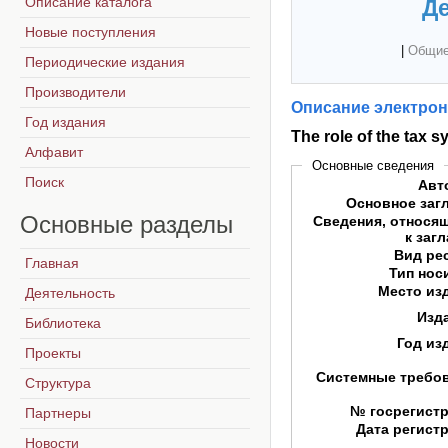
Описание каталога
Де
Новые поступления
|
Общие
Периодические издания
Производители
Описание электрон
Год издания
The role of the tax 
Алфавит
Основные сведения
Поиск
Авт
Основное заг
Основные
разделы
Сведения, относя
к заг
Вид ре
Главная
Тип нос
Место из
Деятельность
Изд
Библиотека
Год из
Проекты
Системные требо
Структура
№ госрегист
Партнеры
Дата регист
Новости