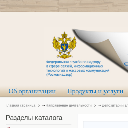
Об организации
Продукты и услуги
Главная страница
⇒
Направление деятельности
⇒
Депозитарий э
Разделы
каталога