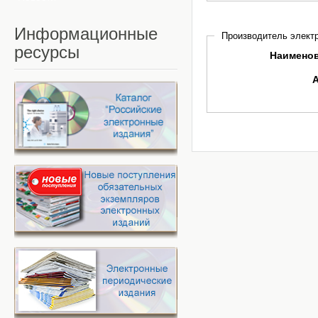
Информационные
Производитель электр
ресурсы
Наимено