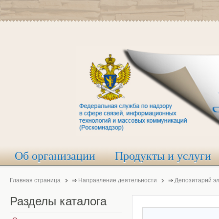
Об организации
Продукты и услуги
Главная страница
⇒
Направление деятельности
⇒
Депозитарий э
Разделы
каталога