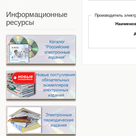
Информационные
Производитель электр
ресурсы
Наимено