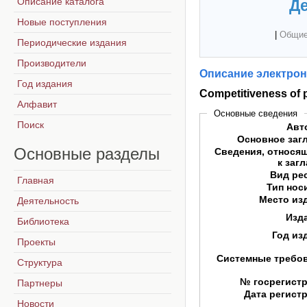
Описание каталога
Де
Новые поступления
|
Общие
Периодические издания
Производители
Описание электрон
Год издания
Competitiveness of pu
Алфавит
Основные сведения
Поиск
Авт
Основное заг
Основные
разделы
Сведения, относя
к заг
Вид ре
Главная
Тип нос
Место из
Деятельность
Изд
Библиотека
Год из
Проекты
Системные требо
Структура
№ госрегист
Партнеры
Дата регист
Новости