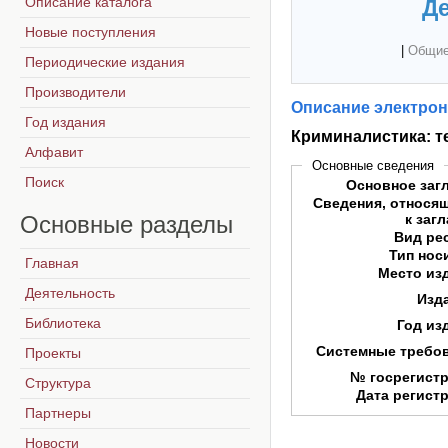
Описание каталога
Де
Новые поступления
|
Общие
Периодические издания
Производители
Описание электрон
Год издания
Криминалистика: т
Алфавит
Основные сведения
Поиск
Основное заг
Сведения, относя
Основные
разделы
к заг
Вид ре
Тип нос
Главная
Место из
Деятельность
Изд
Библиотека
Год из
Системные требо
Проекты
№ госрегист
Структура
Дата регист
Партнеры
Новости