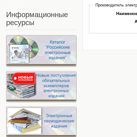
Производитель электр
Информационные
Наимено
ресурсы