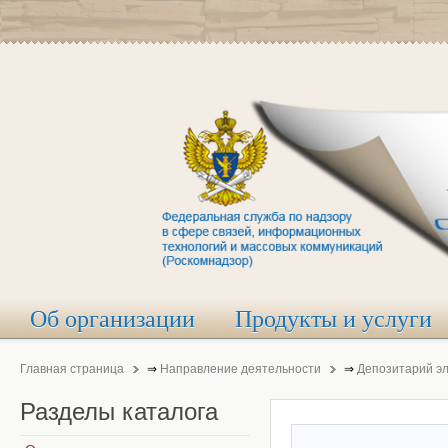
Об организации
Продукты и услуги
Главная страница
⇒
Направление деятельности
⇒
Депозитарий э
Разделы
каталога