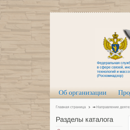
Об организации
Про
Главная страница
⇒
Направление деяте
Разделы
каталога