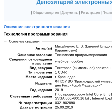
Депозитарий электронных
|
Общие сведения
|
Документы
|
Регистрация
|
Платн
Описание электронного издания
Технология программирования
Основные сведения
Михайленко Е. В. (Евгений Владим
Автор(ы)
Карапетович)
Основное заглавие
Технология программирования
Сведения, относящиеся
учебное пособие
к заглавию
Вид ресурса
Текстовое (символьное) электрон
Тип носителя
1 CD-R
Место издания
г. Краснодар
ФГКОУ ВО "Краснодарский универ
Издатель
дел Российской Федерации"
Год издания
2019
ПК с процессором Intel Core i3 ; 5
Системные требования
SVGA 800x600,16 bit ; Internet Exp
№ госрегистрации
0321902890
Дата регистрации
25.09.2019