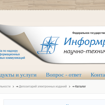
дукты и услуги
Вопрос - ответ
Конт
льности
⇒
Депозитарий электронных изданий
⇒
Каталог