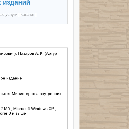
 изданий
ые услуги
|
Каталог
|
ирович), Назаров А. К. (Артур
ное издание
ситет Министерства внутренних
12 Mб ; Microsoft Windows XP ;
lorer 8 и выше