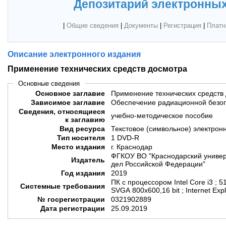
Депозитарий электронных
|
Общие сведения
|
Документы
|
Регистрация
|
Платн
Описание электронного издания
Применение технических средств досмотра
Основные сведения
Основное заглавие
Применение технических средств
Зависимое заглавие
Обеспечение радиационной безо
Сведения, относящиеся
учебно-методическое пособие
к заглавию
Вид ресурса
Текстовое (символьное) электрон
Тип носителя
1 DVD-R
Место издания
г. Краснодар
ФГКОУ ВО "Краснодарский универ
Издатель
дел Российской Федерации"
Год издания
2019
ПК с процессором Intel Core i3 ; 5
Системные требования
SVGA 800x600,16 bit ; Internet Exp
№ госрегистрации
0321902889
Дата регистрации
25.09.2019