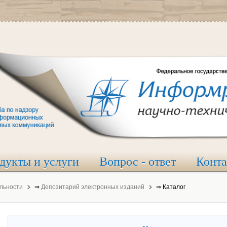
дукты и услуги
Вопрос - ответ
Конт
льности
⇒
Депозитарий электронных изданий
⇒
Каталог