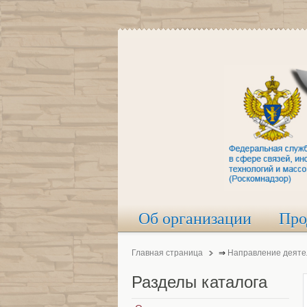
Об организации
Про
Главная страница
⇒
Направление деяте
Разделы
каталога