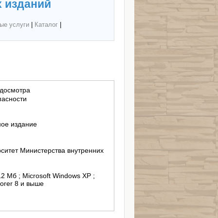
 изданий
ые услуги
|
Каталог
|
 досмотра
пасности
ное издание
ситет Министерства внутренних
12 Mб ; Microsoft Windows XP ;
lorer 8 и выше