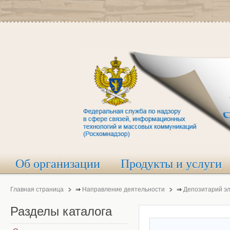
Об организации
Продукты и услуги
Главная страница
⇒
Направление деятельности
⇒
Депозитарий э
Разделы
каталога