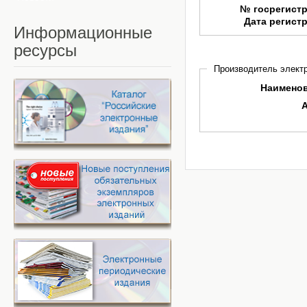
№ госрегист
Дата регист
Информационные
ресурсы
Производитель электр
Наимено