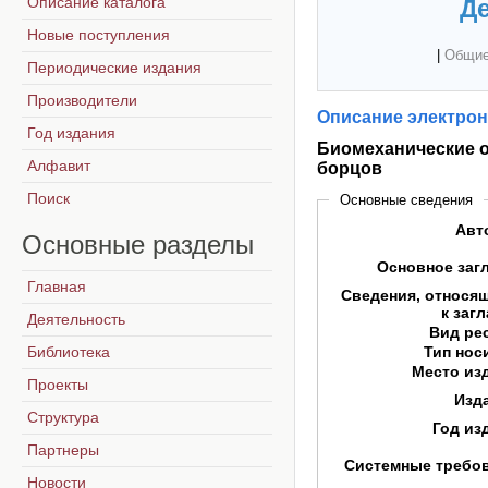
Описание каталога
Де
Новые поступления
|
Общие
Периодические издания
Производители
Описание электрон
Год издания
Биомеханические 
Алфавит
борцов
Поиск
Основные сведения
Авт
Основные
разделы
Основное заг
Главная
Сведения, относя
к заг
Деятельность
Вид ре
Библиотека
Тип нос
Место из
Проекты
Изд
Структура
Год из
Партнеры
Системные требо
Новости