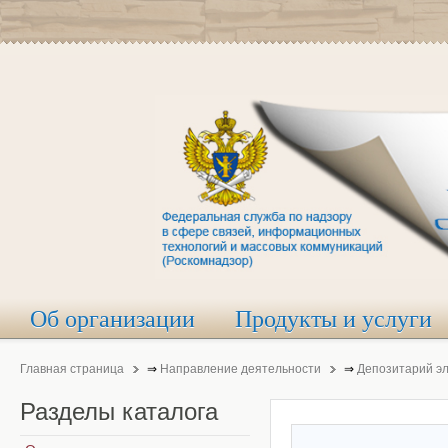
Об организации
Продукты и услуги
Главная страница
⇒
Направление деятельности
⇒
Депозитарий э
Разделы
каталога