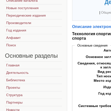
Описание каталога
Де
Новые поступления
|
Общие
Периодические издания
Производители
Описание электрон
Год издания
Технология спорти
Алфавит
спорта
Поиск
Основные сведения
Авт
Основные
разделы
Основное заг
Сведения, относя
Главная
к заг
Вид ре
Деятельность
Тип нос
Библиотека
Место из
Изд
Проекты
Год из
Структура
Партнеры
Системные требо
Новости