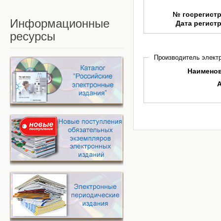
№ госрегист
Информационные
Дата регист
ресурсы
Производитель электр
Наимено