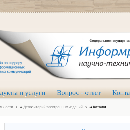
дукты и услуги
Вопрос - ответ
Конт
льности
⇒
Депозитарий электронных изданий
⇒
Каталог