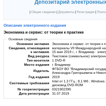
Депозитарий электронных
|
Общие сведения
|
Документы
|
Регистрация
|
Платн
Описание электронного издания
Экономика и сервис: от теории к практике
Основные сведения
Основное заглавие
Экономика и сервис: от теории к 
Сведения, относящиеся
материалы VII Международной на
к заглавию
15 мая 2019 г., г. Владимир : эле
Вид ресурса
Текстовое (символьное) электрон
Тип носителя
1 DVD-R
Место издания
г. Владимир
ФГБОУ ВО "Владимирский государ
Издатель
Александра Григорьевича и Никол
Год издания
2019
Intel от 1,3 ГГц ; 8,1 Мб ; Windows
Системные требования
дисковод DVD-ROM
№ госрегистрации
0321902390
Дата регистрации
31.07.2019