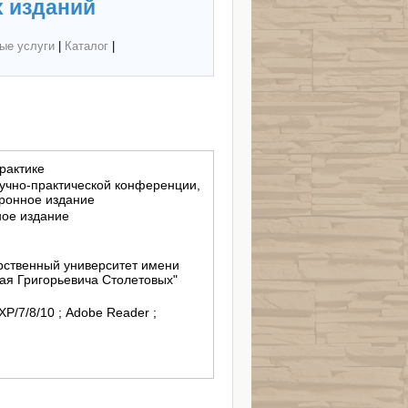
 изданий
ые услуги
|
Каталог
|
практике
учно-практической конференции,
ктронное издание
ное издание
ственный университет имени
ая Григорьевича Столетовых"
 XP/7/8/10 ; Adobe Reader ;