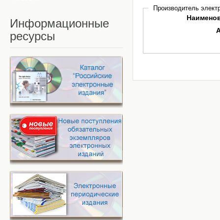
Производитель электр
Наимено
Информационные
ресурсы