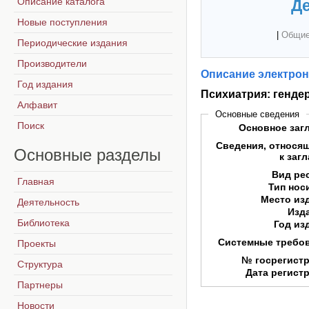
Описание каталога
Де
Новые поступления
|
Общие
Периодические издания
Производители
Описание электрон
Год издания
Психиатрия: генде
Алфавит
Основные сведения
Поиск
Основное заг
Сведения, относя
Основные
разделы
к заг
Вид ре
Главная
Тип нос
Место из
Деятельность
Изд
Библиотека
Год из
Системные требо
Проекты
№ госрегист
Структура
Дата регист
Партнеры
Новости