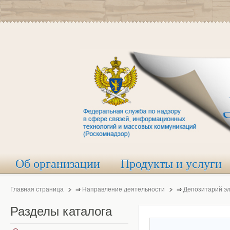
Об организации
Продукты и услуги
Главная страница
⇒
Направление деятельности
⇒
Депозитарий э
Разделы
каталога