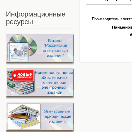
Информационные
Производитель электр
ресурсы
Наимено