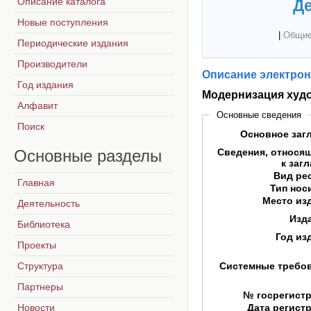
Описание каталога
Де
Новые поступления
|
Общие
Периодические издания
Производители
Описание электрон
Год издания
Модернизация худо
Алфавит
Основные сведения
Поиск
Основное заг
Основные
разделы
Сведения, относя
к заг
Вид ре
Главная
Тип нос
Место из
Деятельность
Изд
Библиотека
Год из
Проекты
Структура
Системные требо
Партнеры
№ госрегист
Новости
Дата регист