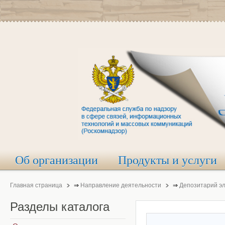
Об организации
Продукты и услуги
Главная страница
⇒
Направление деятельности
⇒
Депозитарий э
Разделы
каталога