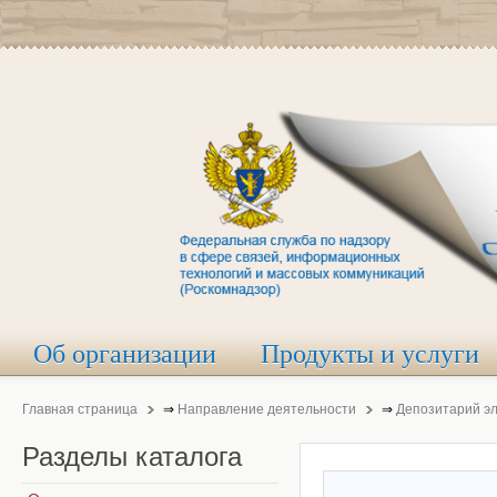
Об организации
Продукты и услуги
Главная страница
⇒
Направление деятельности
⇒
Депозитарий э
Разделы
каталога