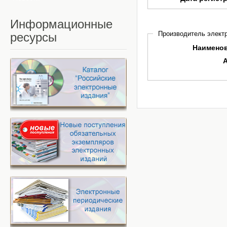
Информационные
Производитель электр
ресурсы
Наимено