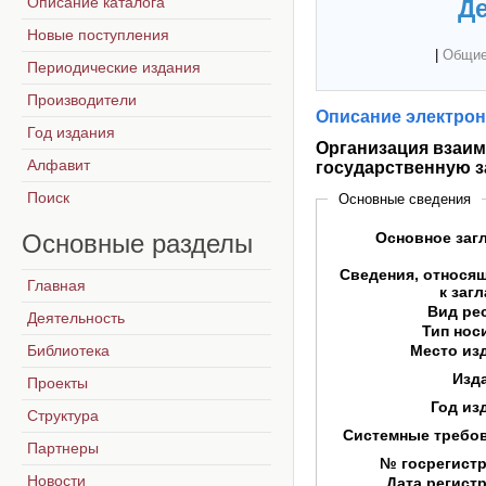
Описание каталога
Де
Новые поступления
|
Общие
Периодические издания
Производители
Описание электрон
Год издания
Организация взаим
Алфавит
государственную з
Поиск
Основные сведения
Основные
разделы
Основное заг
Сведения, относя
Главная
к заг
Вид ре
Деятельность
Тип нос
Библиотека
Место из
Изд
Проекты
Год из
Структура
Системные требо
Партнеры
№ госрегист
Новости
Дата регист