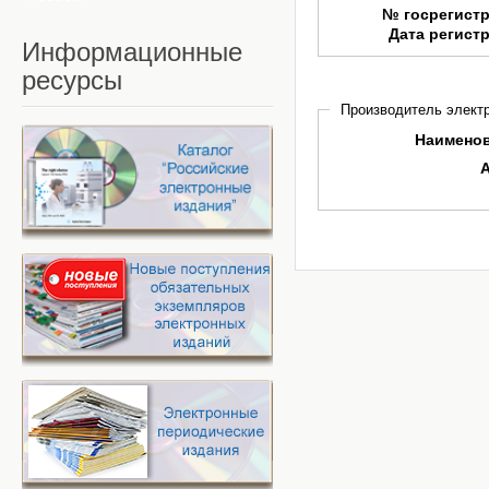
№ госрегист
Дата регист
Информационные
ресурсы
Производитель электр
Наимено