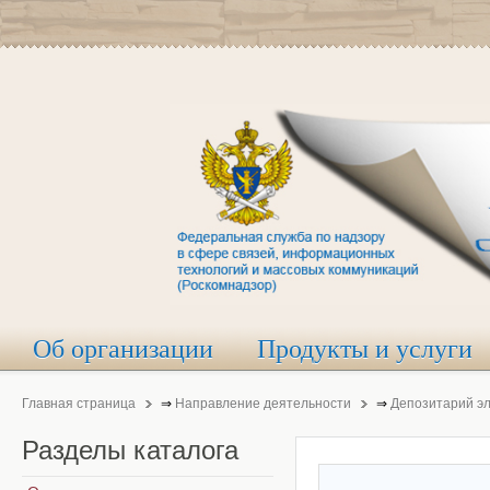
Об организации
Продукты и услуги
Главная страница
⇒
Направление деятельности
⇒
Депозитарий э
Разделы
каталога