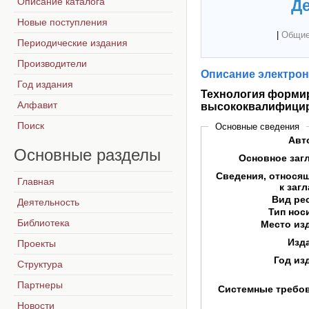
Описание каталога
Де
Новые поступления
|
Общие
Периодические издания
Производители
Описание электрон
Год издания
Технология форми
Алфавит
высококвалифицир
Поиск
Основные сведения
Авт
Основные
разделы
Основное заг
Сведения, относя
Главная
к заг
Вид ре
Деятельность
Тип нос
Библиотека
Место из
Изд
Проекты
Год из
Структура
Партнеры
Системные требо
Новости