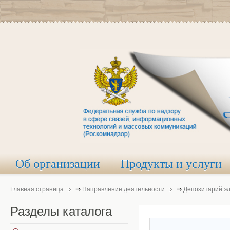
Об организации
Продукты и услуги
Главная страница
⇒
Направление деятельности
⇒
Депозитарий э
Разделы
каталога