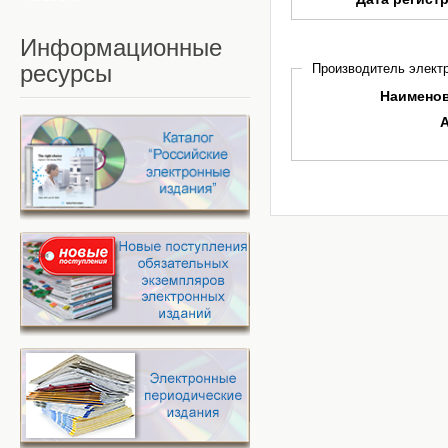
Информационные
ресурсы
Производитель электр
Наимено