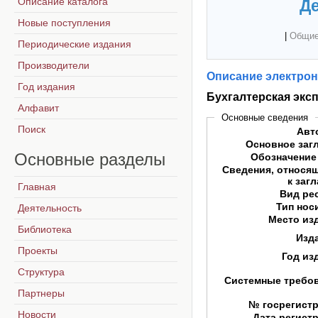
Описание каталога
Де
Новые поступления
|
Общие
Периодические издания
Производители
Описание электрон
Год издания
Бухгалтерская экс
Алфавит
Основные сведения
Поиск
Авт
Основное заг
Основные
разделы
Обозначение
Сведения, относя
к заг
Главная
Вид ре
Тип нос
Деятельность
Место из
Библиотека
Изд
Проекты
Год из
Структура
Системные требо
Партнеры
№ госрегист
Новости
Дата регист