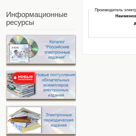
Производитель электр
Информационные
Наимено
ресурсы