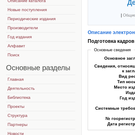
Описание каталога
Де
Новые поступления
|
Общие
Периодические издания
Производители
Описание электрон
Год издания
Подготовка кадров
Алфавит
Основные сведения
Поиск
Основное заг
Основные
разделы
Сведения, относя
к заг
Вид ре
Главная
Тип нос
Место из
Деятельность
Изд
Библиотека
Год из
Проекты
Системные требо
Структура
№ госрегист
Дата регист
Партнеры
Новости