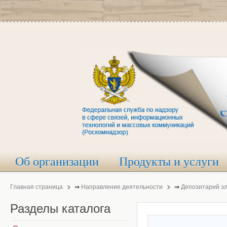
Об организации
Продукты и услуги
Главная страница
⇒
Направление деятельности
⇒
Депозитарий э
Разделы
каталога