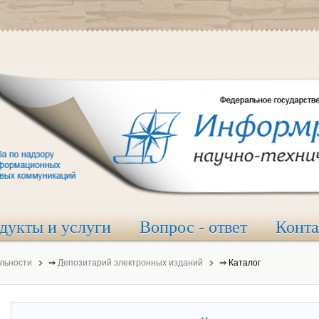
дукты и услуги
Вопрос - ответ
Конт
льности
⇒
Депозитарий электронных изданий
⇒
Каталог