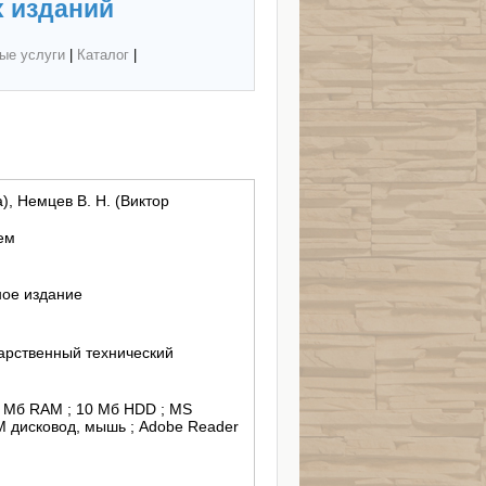
 изданий
ые услуги
|
Каталог
|
), Немцев В. Н. (Виктор
ем
ное издание
арственный технический
2 Мб RAM ; 10 Мб HDD ; MS
 дисковод, мышь ; Adobe Reader