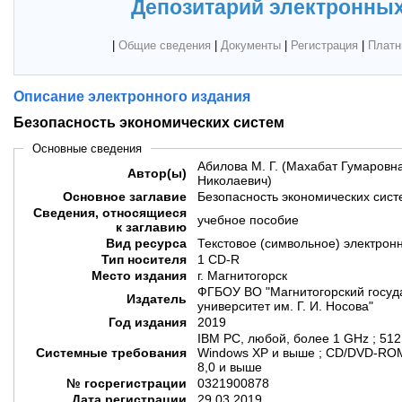
Депозитарий электронных
|
Общие сведения
|
Документы
|
Регистрация
|
Платн
Описание электронного издания
Безопасность экономических систем
Основные сведения
Абилова М. Г. (Махабат Гумаровна
Автор(ы)
Николаевич)
Основное заглавие
Безопасность экономических сист
Сведения, относящиеся
учебное пособие
к заглавию
Вид ресурса
Текстовое (символьное) электрон
Тип носителя
1 CD-R
Место издания
г. Магнитогорск
ФГБОУ ВО "Магнитогорский госуд
Издатель
университет им. Г. И. Носова"
Год издания
2019
IBM PC, любой, более 1 GHz ; 51
Системные требования
Windows XP и выше ; CD/DVD-ROM
8,0 и выше
№ госрегистрации
0321900878
Дата регистрации
29.03.2019