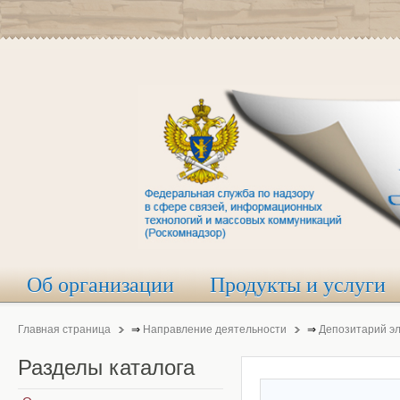
Об организации
Продукты и услуги
Главная страница
⇒
Направление деятельности
⇒
Депозитарий э
Разделы
каталога