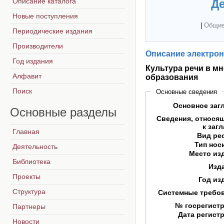
Описание каталога
Де
Новые поступления
|
Общие
Периодические издания
Производители
Описание электрон
Год издания
Культура речи в м
Алфавит
образования
Поиск
Основные сведения
Основное заг
Основные
разделы
Сведения, относя
к заг
Главная
Вид ре
Тип нос
Деятельность
Место из
Библиотека
Изд
Проекты
Год из
Структура
Системные требо
№ госрегист
Партнеры
Дата регист
Новости