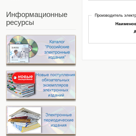
Информационные
Производитель электр
ресурсы
Наимено