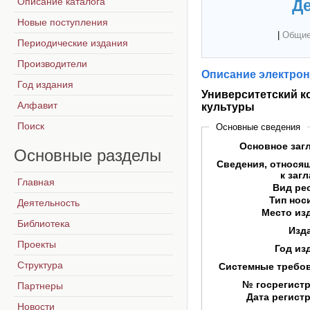
Описание каталога
Де
Новые поступления
|
Общие
Периодические издания
Производители
Описание электрон
Год издания
Университетский к
Алфавит
культуры
Поиск
Основные сведения
Основное заг
Основные
разделы
Сведения, относя
к заг
Главная
Вид ре
Тип нос
Деятельность
Место из
Библиотека
Изд
Проекты
Год из
Структура
Системные требо
№ госрегист
Партнеры
Дата регист
Новости