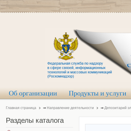
Об организации
Продукты и услуги
Главная страница
⇒
Направление деятельности
⇒
Депозитарий э
Разделы
каталога