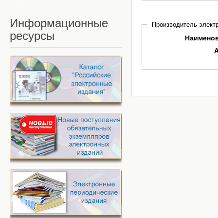
Информационные
Производитель электр
ресурсы
Наимено