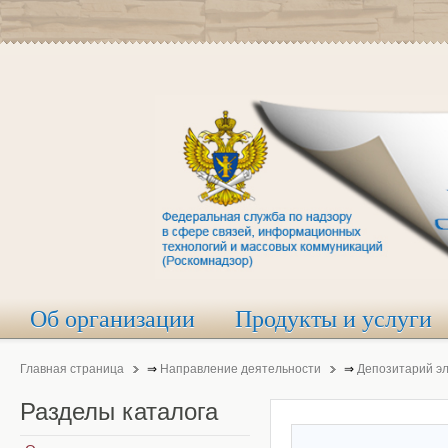
Об организации
Продукты и услуги
Главная страница
⇒
Направление деятельности
⇒
Депозитарий э
Разделы
каталога