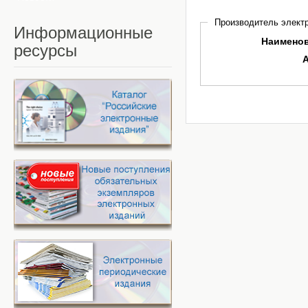
Производитель электр
Информационные
Наимено
ресурсы