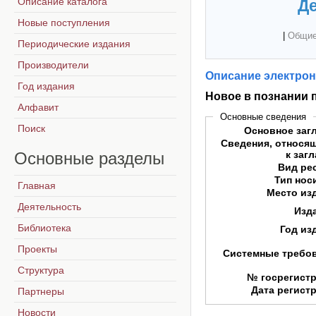
Описание каталога
Де
Новые поступления
|
Общие
Периодические издания
Производители
Описание электрон
Год издания
Новое в познании 
Алфавит
Основные сведения
Поиск
Основное заг
Сведения, относя
Основные
разделы
к заг
Вид ре
Тип нос
Главная
Место из
Деятельность
Изд
Библиотека
Год из
Проекты
Системные требо
Структура
№ госрегист
Дата регист
Партнеры
Новости