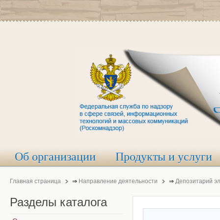
Об организации
Продукты и услуги
Главная страница
⇒
Направление деятельности
⇒
Депозитарий э
Разделы
каталога