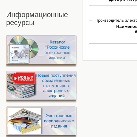
Информационные
Производитель электр
ресурсы
Наимено