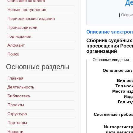
Описание каталога
Де
Новые поступления
|
Общие
Периодические издания
Производители
Описание электрон
Год издания
Сборник судебных 
Алфавит
просвещения Росс
организаций
Поиск
Основные сведения
Основные
разделы
Основное заг
Главная
Вид ре
Тип нос
Деятельность
Место из
Библиотека
Изд
Год из
Проекты
Структура
Системные требо
Партнеры
№ госрегист
Новости
Дата регист