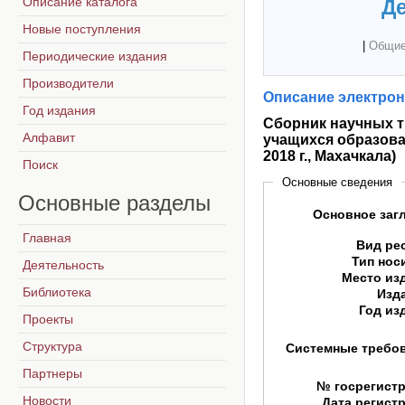
Описание каталога
Де
Новые поступления
|
Общие
Периодические издания
Производители
Описание электрон
Год издания
Сборник научных т
Алфавит
учащихся образова
2018 г., Махачкала)
Поиск
Основные сведения
Основные
разделы
Основное заг
Главная
Вид ре
Тип нос
Деятельность
Место из
Библиотека
Изд
Год из
Проекты
Структура
Системные требо
Партнеры
№ госрегист
Новости
Дата регист