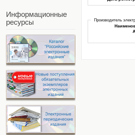
Информационные
Производитель электр
ресурсы
Наимено