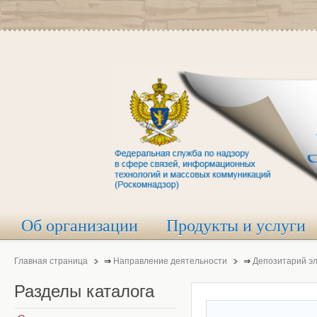
Об организации
Продукты и услуги
Главная страница
⇒
Направление деятельности
⇒
Депозитарий э
Разделы
каталога