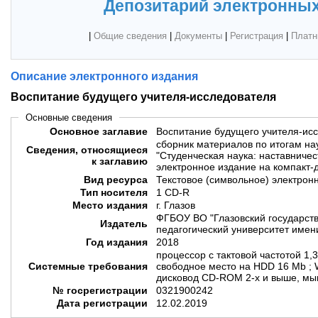
Депозитарий электронных
|
Общие сведения
|
Документы
|
Регистрация
|
Платн
Описание электронного издания
Воспитание будущего учителя-исследователя
Основные сведения
Основное заглавие
Воспитание будущего учителя-ис
сборник материалов по итогам на
Сведения, относящиеся
"Студенческая наука: наставничес
к заглавию
электронное издание на компакт-
Вид ресурса
Текстовое (символьное) электрон
Тип носителя
1 CD-R
Место издания
г. Глазов
ФГБОУ ВО "Глазовский государст
Издатель
педагогический университет имени
Год издания
2018
процессор с тактовой частотой 1,
Системные требования
свободное место на HDD 16 Mb ; W
дисковод CD-ROM 2-х и выше, мыш
№ госрегистрации
0321900242
Дата регистрации
12.02.2019