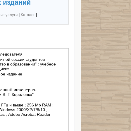
 изданий
ые услуги
|
Каталог
|
следователя
учной сессии студентов
тво в образовании" : учебное
диске
ное издание
венный инженерно-
 В. Г. Короленко"
3 ГГц и выше ; 256 Mb RAM ;
indows 2000/XP/7/8/10 ;
ь ; Adobe Acrobat Reader