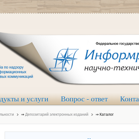
дукты и услуги
Вопрос - ответ
Конт
льности
⇒
Депозитарий электронных изданий
⇒
Каталог