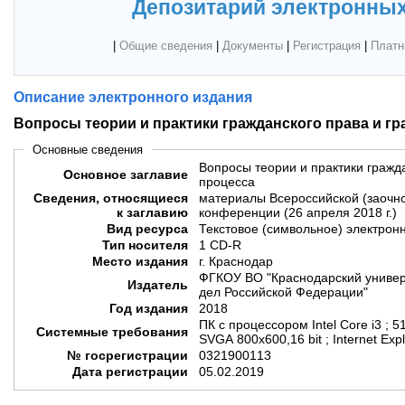
Депозитарий электронных
|
Общие сведения
|
Документы
|
Регистрация
|
Платн
Описание электронного издания
Вопросы теории и практики гражданского права и г
Основные сведения
Вопросы теории и практики гражд
Основное заглавие
процесса
Сведения, относящиеся
материалы Всероссийской (заочно
к заглавию
конференции (26 апреля 2018 г.)
Вид ресурса
Текстовое (символьное) электрон
Тип носителя
1 CD-R
Место издания
г. Краснодар
ФГКОУ ВО "Краснодарский универ
Издатель
дел Российской Федерации"
Год издания
2018
ПК с процессором Intel Core i3 ; 5
Системные требования
SVGA 800x600,16 bit ; Internet Exp
№ госрегистрации
0321900113
Дата регистрации
05.02.2019