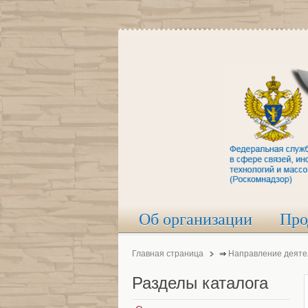
Об организации
Про
Главная страница
⇒
Направление деяте
Разделы
каталога