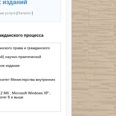
 изданий
ые услуги
|
Каталог
|
ражданского процесса
анского права и гражданского
й) научно-практической
ное издание
ситет Министерства внутренних
12 Mб ; Microsoft Windows XP ;
lorer 8 и выше