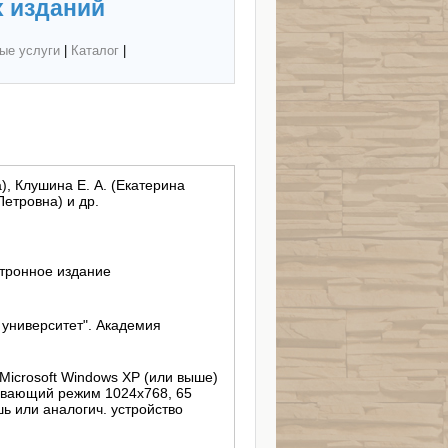
 изданий
ые услуги
|
Каталог
|
, Клушина Е. А. (Екатерина
Петровна) и др.
тронное издание
ниверситет". Академия
 Microsoft Windows XP (или выше)
живающий режим 1024х768, 65
ь или аналогич. устройство