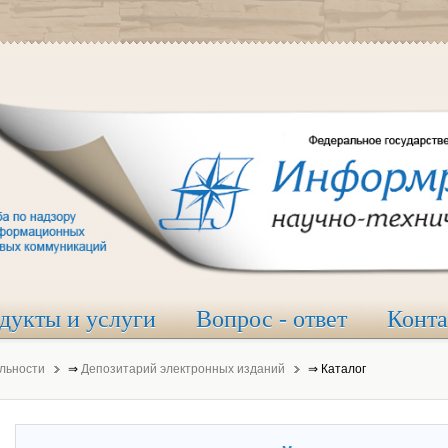
дукты и услуги
Вопрос - ответ
Конт
льности
⇒
Депозитарий электронных изданий
⇒
Каталог