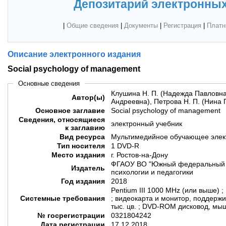
Депозитарий электронных
|
Общие сведения
|
Документы
|
Регистрация
|
Платн
Описание электронного издания
Social psychology of management
Основные сведения
Клушина Н. П. (Надежда Павловна)
Автор(ы)
Андреевна), Петрова Н. П. (Нина 
Основное заглавие
Social psychology of management
Сведения, относящиеся
электронный учебник
к заглавию
Вид ресурса
Мультимедийное обучающее элек
Тип носителя
1 DVD-R
Место издания
г. Ростов-на-Дону
ФГАОУ ВО "Южный федеральный у
Издатель
психологии и педагогики
Год издания
2018
Pentium III 1000 MHz (или выше) ;
Системные требования
; видеокарта и монитор, поддер
тыс. цв. ; DVD-ROM дисковод, мыш
№ госрегистрации
0321804242
Дата регистрации
17.12.2018